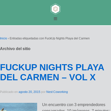
Inicio
›
Entradas etiquetadas con FuckUp Nights Playa del Carmen
Archivo del sitio
FUCKUP NIGHTS PLAYA
DEL CARMEN – VOL X
Publicado en
agosto 20, 2015
por
Nest Coworking
Un encuentro con 3 emprendedores
consagrados, 10 imágenes, 7 minutos: