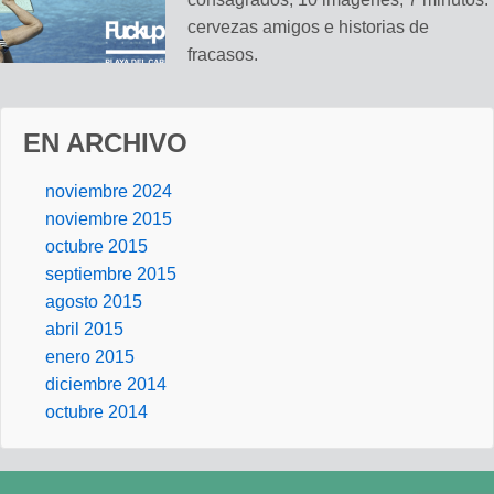
cervezas amigos e historias de
fracasos.
EN ARCHIVO
Publicado en:
Eventos
Etiquetado con:
emprendedores
,
FuckUp Nights Playa del
noviembre 2024
Carmen
,
Historias de fracaso
noviembre 2015
octubre 2015
septiembre 2015
agosto 2015
abril 2015
enero 2015
diciembre 2014
octubre 2014