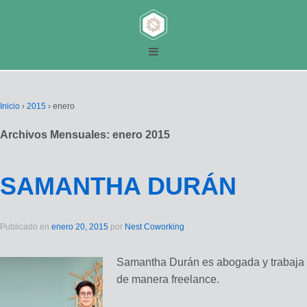
Inicio
›
2015
›
enero
Archivos Mensuales:
enero 2015
SAMANTHA DURÁN
Publicado en
enero 20, 2015
por
Nest Coworking
Samantha Durán es abogada y trabaja
de manera freelance.