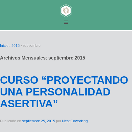
Inicio
›
2015
›
septiembre
Archivos Mensuales:
septiembre 2015
CURSO “PROYECTANDO
UNA PERSONALIDAD
ASERTIVA”
Publicado en
septiembre 25, 2015
por
Nest Coworking