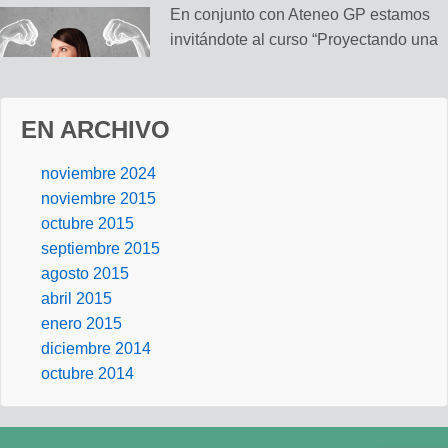
En conjunto con Ateneo GP estamos
invitándote al curso “Proyectando una
Personalidad Asertiva”, el cual fue
creado para suministrarte de la
capacidad necesaria para transformar
EN ARCHIVO
radicalmente tu personalidad hasta
llevarla al punto al que siempre has
noviembre 2024
anhelado.
noviembre 2015
octubre 2015
Publicado en:
Cursos y Talleres
Etiquetado con:
Ateneo GP
,
coaching
,
cursos y
septiembre 2015
talleres
,
personalidad asertiva
agosto 2015
abril 2015
enero 2015
diciembre 2014
octubre 2014