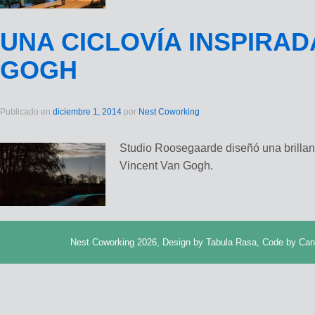
UNA CICLOVÍA INSPIRAD
GOGH
Publicado en:
Noticias
Publicado en
diciembre 1, 2014
por
Nest Coworking
Studio Roosegaarde diseñó una brillant
Vincent Van Gogh.
Nest Coworking 2026, Design by
Tabula Rasa
, Code by
Can
Publicado en:
Artículos