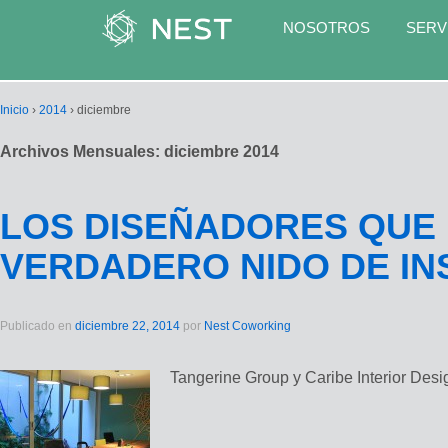
NOSOTROS
SERV
Inicio
›
2014
›
diciembre
Archivos Mensuales:
diciembre 2014
LOS DISEÑADORES QUE 
VERDADERO NIDO DE IN
Publicado en
diciembre 22, 2014
por
Nest Coworking
Tangerine Group y Caribe Interior Desi