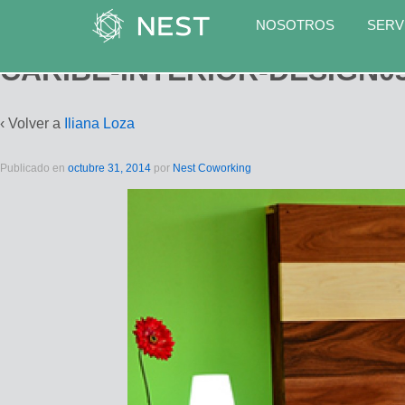
NOSOTROS
SERV
CARIBE-INTERIOR-DESIGN0
‹ Volver a
Iliana Loza
Publicado en
octubre 31, 2014
por
Nest Coworking