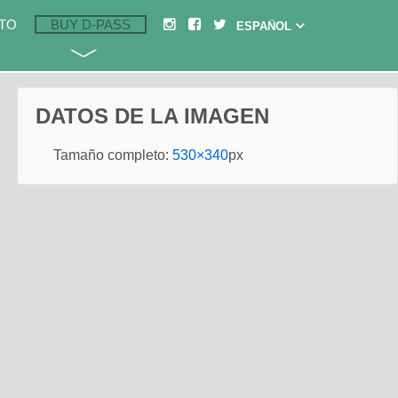
TO
BUY D-PASS
DATOS DE LA IMAGEN
Tamaño completo:
530×340
px