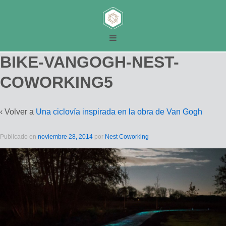
BIKE-VANGOGH-NEST-
COWORKING5
‹ Volver a
Una ciclovía inspirada en la obra de Van Gogh
Publicado en
noviembre 28, 2014
por
Nest Coworking