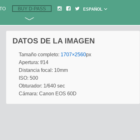
TO
BUY D-PASS
DATOS DE LA IMAGEN
Tamaño completo:
1707×2560
px
Apertura: f/14
Distancia focal: 10mm
ISO: 500
Obturador: 1/640 sec
Cámara: Canon EOS 60D