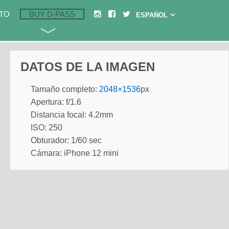
TO
BUY D-PASS
DATOS DE LA IMAGEN
Tamaño completo:
2048×1536
px
Apertura: f/1.6
Distancia focal: 4.2mm
ISO: 250
Obturador: 1/60 sec
Cámara: iPhone 12 mini