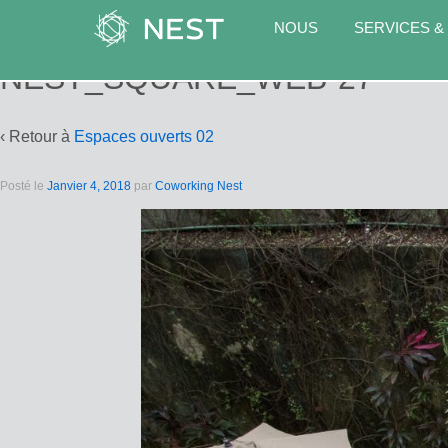
NOUS
SERVICES &
NEST_SQUARE_WEB-27
‹ Retour à
Espaces ouverts 02
Posté le
Janvier 4, 2018
par
Coworking Nest