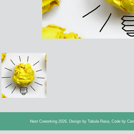
Nest Coworking 2026, Design by
Tabula Rasa
, Code by
Can