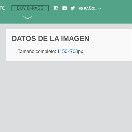
TO
BUY D-PASS
DATOS DE LA IMAGEN
Tamaño completo:
1150×700
px