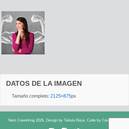
DATOS DE LA IMAGEN
Tamaño completo:
2125×875
px
Nest Coworking 2026, Design by
Tabula Rasa
, Code by
Cancerbero